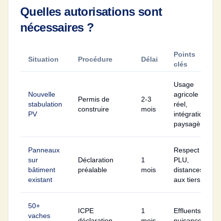
Quelles autorisations sont
nécessaires ?
Points
Situation
Procédure
Délai
clés
Usage
Nouvelle
agricole
Permis de
2-3
stabulation
réel,
construire
mois
PV
intégration
paysagère
Panneaux
Respect
sur
Déclaration
1
PLU,
bâtiment
préalable
mois
distances
existant
aux tiers
50+
ICPE
1
Effluents,
vaches
déclaration
mois
nuisances