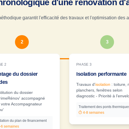
hronologique d'une rénovation d
hodique garantit l'efficacité des travaux et l'optimisation des a
2
3
E 2
PHASE 3
tage du dossier
Isolation performante
ides
Travaux d'
isolation
: toiture,
planchers, fenêtres selon
titution du dossier
diagnostic - Priorité à l'enve
rimeRénov' accompagné
 votre Accompagnateur
Traitement des ponts thermique
v'
⏱️
4-8 semaines
dation du plan de financement
-6 semaines