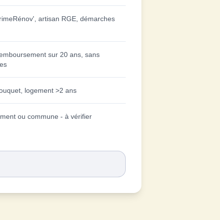
imeRénov', artisan RGE, démarches
remboursement sur 20 ans, sans
ces
bouquet, logement >2 ans
ement ou commune - à vérifier