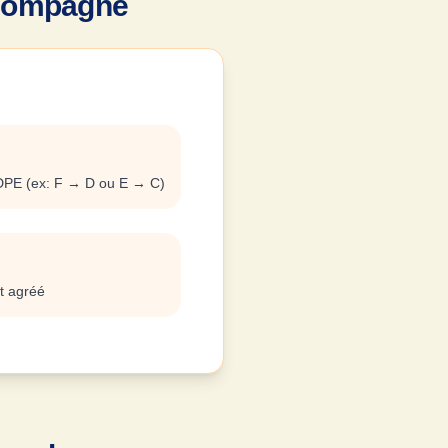
ccompagné
DPE (ex: F → D ou E → C)
rt agréé