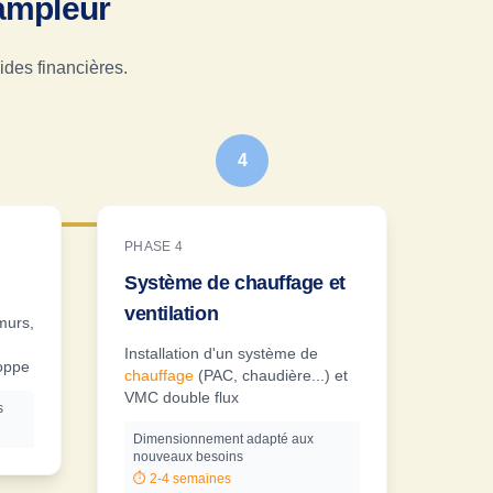
'ampleur
ides financières.
4
PHASE 4
Système de chauffage et
ventilation
 murs,
Installation d'un système de
loppe
chauffage
(PAC, chaudière...) et
VMC double flux
s
Dimensionnement adapté aux
nouveaux besoins
⏱️
2-4 semaines