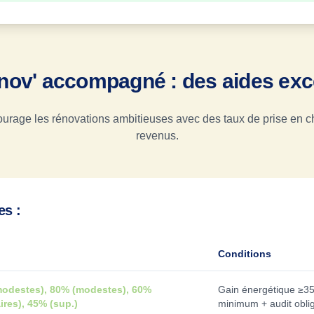
ov' accompagné : des aides exce
ourage les rénovations ambitieuses avec des taux de prise en c
revenus.
es :
Conditions
modestes), 80% (modestes), 60%
Gain énergétique ≥3
ires), 45% (sup.)
minimum + audit oblig