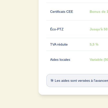
Certificats CEE
Bonus de 1
Éco-PTZ
Jusqu'à 50
TVA réduite
5,5 %
Aides locales
Variable (5
🎯 Les aides sont versées à l'avanceme