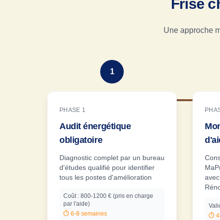
Frise c
Une approche mét
1
PHASE 1
PHAS
Audit énergétique
Mon
obligatoire
d'a
Diagnostic complet par un bureau
Cons
d'études qualifié pour identifier
MaP
tous les postes d'amélioration
avec
Réno
Coût : 800-1200 € (pris en charge
par l'aide)
Vali
⏱️
6-8 semaines
⏱️
4