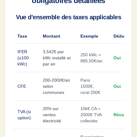
obligatoires détaillées
Vue d'ensemble des taxes applicables
Taxe
Montant
Exemple
Déductible
IFER
3,542€ par
250 kWc =
(≥100
kWc installé et
Oui
885,50€/an
kWc)
par an
200-2000€/an
Paris
CFE
selon
1500€,
Oui
communes
rural 200€
20% sur
10k€ CA =
TVA (si
ventes
2000€ TVA
Récupérab
option)
électricité
collectée