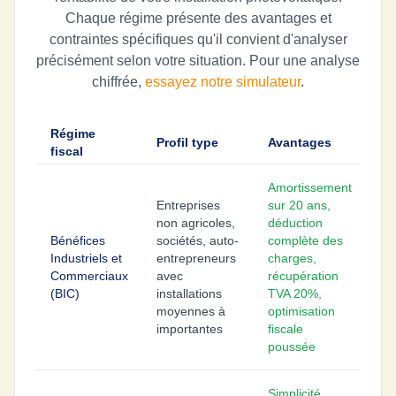
Chaque régime présente des avantages et
contraintes spécifiques qu'il convient d'analyser
précisément selon votre situation. Pour une analyse
chiffrée,
essayez notre simulateur
.
Régime
Profil type
Avantages
Co
fiscal
Amortissement
Entreprises
sur 20 ans,
Ob
non agricoles,
déduction
co
Bénéfices
sociétés, auto-
complète des
str
Industriels et
entrepreneurs
charges,
fa
Commerciaux
avec
récupération
CF
(BIC)
installations
TVA 20%,
ge
moyennes à
optimisation
ad
importantes
fiscale
lo
poussée
Simplicité