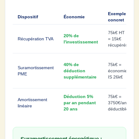
Exemple
Dispositif
Économie
concret
75k€ HT
20% de
Récupération TVA
= 15k€
l'investissement
récupérés
40% de
75k€ =
Suramortissement
déduction
économie
PME
supplémentaire
IS 26k€
Déduction 5%
75k€ =
Amortissement
par an pendant
3750€/an
linéaire
20 ans
déductible