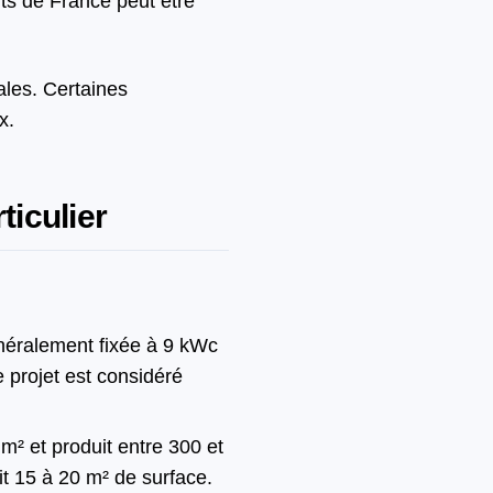
nts de France peut être
ales. Certaines
x.
ticulier
néralement fixée à 9 kWc
 projet est considéré
² et produit entre 300 et
t 15 à 20 m² de surface.