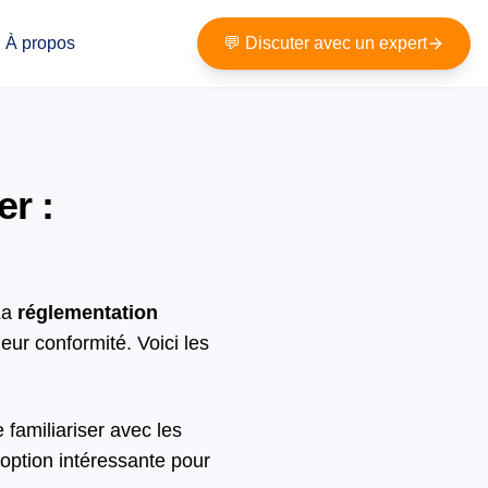
À propos
💬 Discuter avec un expert
er :
La
réglementation
leur conformité. Voici les
se familiariser avec les
option intéressante pour