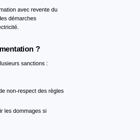
mation avec revente du
e des démarches
tricité.
ementation ?
lusieurs sanctions :
de non-respect des règles
rir les dommages si