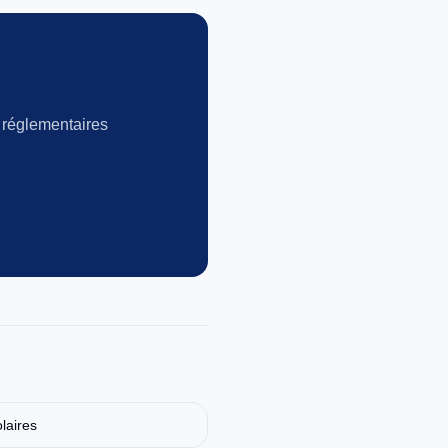
 réglementaires
laires