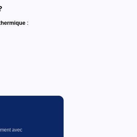
?
othermique
:
gement avec