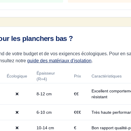
our les planchers bas ?
nd de votre budget et de vos exigences écologiques. Pour en savo
nsultez notre
guide des matériaux d'isolation
.
Épaisseur
Écologique
Prix
Caractéristiques
(R=4)
Excellent comportemen
❌
8-12 cm
€€
résistant
❌
6-10 cm
€€€
Très haute performan
❌
10-14 cm
€
Bon rapport qualité-pr